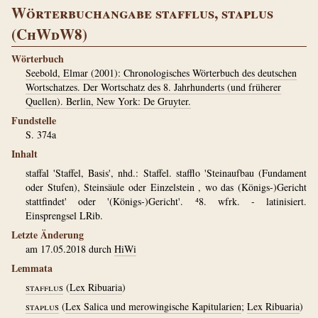
Wörterbuchangabe stafflus, staplus
(ChWdW8)
Wörterbuch
Seebold, Elmar (2001): Chronologisches Wörterbuch des deutschen
Wortschatzes. Der Wortschatz des 8. Jahrhunderts (und früherer
Quellen). Berlin, New York: De Gruyter.
Fundstelle
S. 374a
Inhalt
staffal 'Staffel, Basis', nhd.: Staffel. stafflo 'Steinaufbau (Fundament
oder Stufen), Steinsäule oder Einzelstein , wo das (Königs-)Gericht
stattfindet' oder '(Königs-)Gericht'. ⁴8. wfrk. - latinisiert.
Einsprengsel LRib.
Letzte Änderung
am 17.05.2018 durch
HiWi
Lemmata
stafflus
(
Lex Ribuaria
)
staplus
(
Lex Salica und merowingische Kapitularien
;
Lex Ribuaria
)