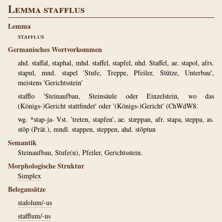
Lemma stafflus
Lemma
stafflus
Germanisches Wortvorkommen
ahd. staffal, staphal, mhd. staffel, stapfel, nhd. Staffel, ae. stapol, afrs.
stapul, mnd. stapel 'Stufe, Treppe, Pfeiler, Stütze, Unterbau',
meistens 'Gerichtsstein'
stafflo 'Steinaufbau, Steinsäule oder Einzelstein, wo das
(Königs-)Gericht stattfindet' oder '(Königs-)Gericht' (ChWdW8.
wg. *stap-ja- Vst. ’treten, stapfen’, ae. stæppan, afr. stapa, steppa, as.
stōp (Prät.), mndl. stappen, steppen, ahd. stōptun
Semantik
Steinaufbau, Stufe(n), Pfeiler, Gerichtsstein.
Morphologische Struktur
Simplex
Belegansätze
stafolum/-us
stafflum/-us