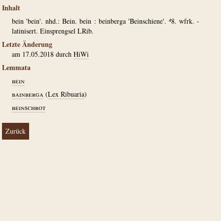
Inhalt
bein 'bein'. nhd.: Bein. bein : beinberga 'Beinschiene'. ⁴8. wfrk. -
latinisert. Einsprengsel LRib.
Letzte Änderung
am 17.05.2018 durch
HiWi
Lemmata
bein
bainberga
(
Lex Ribuaria
)
beinschrot
Zurück