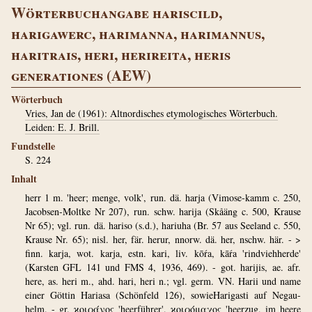
Wörterbuchangabe hariscild,
harigawerc, harimanna, harimannus,
haritrais, heri, herireita, heris
generationes (AEW)
Wörterbuch
Vries, Jan de (1961): Altnordisches etymologisches Wörterbuch.
Leiden: E. J. Brill.
Fundstelle
S. 224
Inhalt
herr 1 m. 'heer; menge, volk', run. dä. harja (Vimose-kamm c. 250,
Jacobsen-Moltke Nr 207), run. schw. harija (Skåäng c. 500, Krause
Nr 65); vgl. run. dä. hariso (s.d.), hariuha (Br. 57 aus Seeland c. 550,
Krause Nr. 65); nisl. her, fär. herur, nnorw. dä. her, nschw. här. - >
finn. karja, wot. karja, estn. kari, liv. kōŕa, kāŕa 'rindviehherde'
(Karsten GFL 141 und FMS 4, 1936, 469). - got. harijis, ae. afr.
here, as. heri m., ahd. hari, heri n.; vgl. germ. VN. Harii und name
einer Göttin Hariasa (Schönfeld 126), sowieHarigasti auf Negau-
helm. - gr. ϰοιράνος 'heerführer', ϰοιρόμαχος 'heerzug, im heere