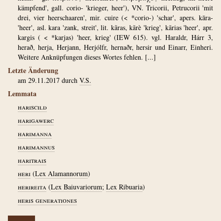
kämpfend', gall. corio- 'krieger, heer'), VN. Tricorii, Petrucorii 'mit
drei, vier heerschaaren', mir. cuire (< *corio-) 'schar', apers. kāra-
'heer', asl. kara 'zank, streit', lit. kãras, kãrè 'krieg', kãrias 'heer', apr.
kargis ( < *karjas) 'heer, krieg' (IEW 615). vgl. Haraldr, Hárr 3,
herað, herja, Herjann, Herjólfr, hernaðr, hersir und Einarr, Einheri.
Weitere Anknüpfungen dieses Wortes fehlen. [...]
Letzte Änderung
am 29.11.2017 durch
V.S.
Lemmata
hariscild
harigawerc
harimanna
harimannus
haritrais
heri
(
Lex Alamannorum
)
herireita
(
Lex Baiuvariorum
;
Lex Ribuaria
)
heris generationes