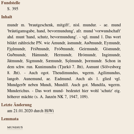
Fundstelle
S. 395
Inhalt
mundr m. 'brautgeschenk, mitgift', nisl. mundur. - ae. mund
'bräutigamsgabe, hand, bevormundung', afr. mund 'vorwundschaft'
ahd. munt 'hand, schutz, bevormundung'. - vgl. mund 1. Das wort
bildet zahlreiche PN. wie Ámundr, àsmundr, Auðmundr, Eymundr,
Fjǫlmundr, Friðmundr, Fróðmundr, Geirmundr, Gísmundr,
Guðmundr, Hámundr, Hermundr, Hrómundr, Ingimundr,
Játmundr, Sigmundr, Sæmundr, Sǫlmundr, þormundr. Schon in
dem schw. run. Kunimundiu (Tjurkö 7. Jht), Asmunt (Sölvesborg
8. Jht). - Auch ogot. Theudimundus, wgerm. Agilimundus,
langob. Aunemund, ae. Eadmund. Auch als 1. glied vgl.
Mundgerðr neben Mundi, Mundill. Auch got. Mundila, wgerm.
Munderichus. - Das wort mund- bedeutet hier wohl 'schutz' eig.
höherer mächte (s. A. Janzén NK 7, 1947, 109).
Letzte Änderung
am 21.01.2020 durch
HiWi
Lemmata
mundius