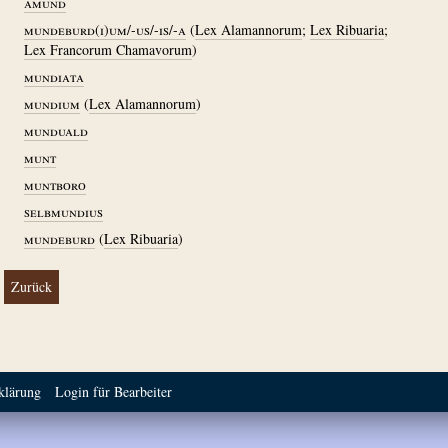
amund
mundeburd(i)um/-us/-is/-a
(
Lex Alamannorum
;
Lex Ribuaria
;
Lex Francorum Chamavorum
)
mundiata
mundium
(
Lex Alamannorum
)
munduald
munt
muntboro
selbmundius
mundeburd
(
Lex Ribuaria
)
Zurück
klärung
Login für Bearbeiter