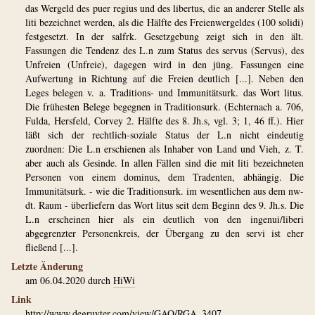
das Wergeld des puer regius und des libertus, die an anderer Stelle als
liti bezeichnet werden, als die Hälfte des Freienwergeldes (100 solidi)
festgesetzt. In der salfrk. Gesetzgebung zeigt sich in den ält.
Fassungen die Tendenz des L.n zum Status des servus (Servus), des
Unfreien (Unfreie), dagegen wird in den jüng. Fassungen eine
Aufwertung in Richtung auf die Freien deutlich [...]. Neben den
Leges belegen v. a. Traditions- und Immunitätsurk. das Wort litus.
Die frühesten Belege begegnen in Traditionsurk. (Echternach a. 706,
Fulda, Hersfeld, Corvey 2. Hälfte des 8. Jh.s, vgl. 3; 1, 46 ff.). Hier
läßt sich der rechtlich-soziale Status der L.n nicht eindeutig
zuordnen: Die L.n erschienen als Inhaber von Land und Vieh, z. T.
aber auch als Gesinde. In allen Fällen sind die mit liti bezeichneten
Personen von einem dominus, dem Tradenten, abhängig. Die
Immunitätsurk. - wie die Traditionsurk. im wesentlichen aus dem nw-
dt. Raum - überliefern das Wort litus seit dem Beginn des 9. Jh.s. Die
L.n erscheinen hier als ein deutlich von den ingenui/liberi
abgegrenzter Personenkreis, der Übergang zu den servi ist eher
fließend [...].
Letzte Änderung
am 06.04.2020 durch
HiWi
Link
http://www.degruyter.com/view/GAO/RGA_3407