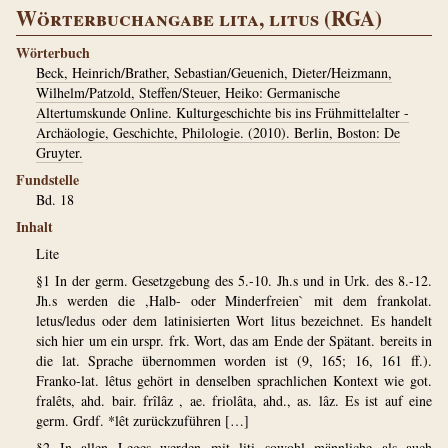
Wörterbuchangabe lita, litus (RGA)
Wörterbuch
Beck, Heinrich/Brather, Sebastian/Geuenich, Dieter/Heizmann,
Wilhelm/Patzold, Steffen/Steuer, Heiko: Germanische
Altertumskunde Online. Kulturgeschichte bis ins Frühmittelalter -
Archäologie, Geschichte, Philologie. (2010). Berlin, Boston: De
Gruyter.
Fundstelle
Bd. 18
Inhalt
Lite
§1 In der germ. Gesetzgebung des 5.-10. Jh.s und in Urk. des 8.-12.
Jh.s werden die ,Halb- oder Minderfreien` mit dem frankolat.
letus/ledus oder dem latinisierten Wort litus bezeichnet. Es handelt
sich hier um ein urspr. frk. Wort, das am Ende der Spätant. bereits in
die lat. Sprache übernommen worden ist (9, 165; 16, 161 ff.).
Franko-lat. lêtus gehört in denselben sprachlichen Kontext wie got.
fralêts, ahd. bair. frîlâz , ae. friolâta, ahd., as. lâz. Es ist auf eine
germ. Grdf. *lêt zurückzuführen […]
§2 In allen Leges werden mit liti sowohl männliche als auch