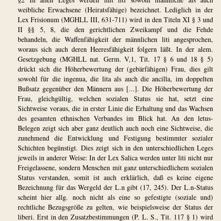
weibliche Erwachsene (Heiratsfähige) bezeichnet. Lediglich in der
Lex Frisionum (MGHLL III, 631-711) wird in den Titeln XI § 3 und
II §§ 5, 8, die den gerichtlichen Zweikampf und die Fehde
behandeln, die Waffenfähigkeit der männlichen liti angesprochen,
woraus sich auch deren Heeresfähigkeit folgern läßt. In der alem.
Gesetzgebung (MGHLL nat. Germ. V,1, Tit. 17 § 6 und 18 § 5)
drückt sich die Höherbewertung der (gebärfähigen) Frau, dies gilt
sowohl für die ingenua, die lita als auch die ancilla, im doppelten
Bußsatz gegenüber den Männern aus [...]. Die Höherbewertung der
Frau, gleichgültig, welchen sozialen Status sie hat, setzt eine
Sichtweise voraus, die in erster Linie die Erhaltung und das Wachsen
des gesamten ethnischen Verbandes im Blick hat. An den letus-
Belegen zeigt sich aber ganz deutlich auch noch eine Sichtweise, die
zunehmend die Entwicklung und Festigung bestimmter sozialer
Schichten begünstigt. Dies zeigt sich in den unterschiedlichen Leges
jeweils in anderer Weise: In der Lex Salica werden unter liti nicht nur
Freigelassene, sondern Menschen mit ganz unterschiedlichem sozialen
Status verstanden, somit ist auch erklärlich, daß es keine eigene
Bezeichnung für das Wergeld der L.n gibt (17, 245). Der L.n-Status
scheint hier allg. noch nicht als eine so gefestigte (soziale und)
rechtliche Bezugsgröße zu gelten, wie beispielsweise der Status der
liberi. Erst in den Zusatzbestimmungen (P. L. S., Tit. 117 § 1) wird