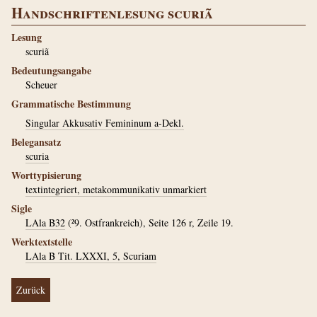
Handschriftenlesung scuriã
Lesung
scuriã
Bedeutungsangabe
Scheuer
Grammatische Bestimmung
Singular Akkusativ Femininum a-Dekl.
Belegansatz
scuria
Worttypisierung
textintegriert, metakommunikativ unmarkiert
Sigle
LAla B32
(²9. Ostfrankreich), Seite 126 r, Zeile 19.
Werktextstelle
LAla B Tit. LXXXI, 5, Scuriam
Zurück