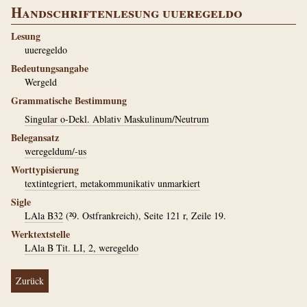
Handschriftenlesung uueregeldo
Lesung
uueregeldo
Bedeutungsangabe
Wergeld
Grammatische Bestimmung
Singular o-Dekl. Ablativ Maskulinum/Neutrum
Belegansatz
weregeldum/-us
Worttypisierung
textintegriert, metakommunikativ unmarkiert
Sigle
LAla B32
(²9. Ostfrankreich), Seite 121 r, Zeile 19.
Werktextstelle
LAla B Tit. LI, 2, weregeldo
Zurück