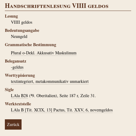
Handschriftenlesung VIIII geldos
Lesung
VIIII geldos
Bedeutungsangabe
Neungeld
Grammatische Bestimmung
Plural o-Dekl. Akkusativ Maskulinum
Belegansatz
-geldus
Worttypisierung
textintegriert, metakommunikativ unmarkiert
Sigle
LAla B28
(²9. Oberitalien), Seite 187 r, Zeile 31.
Werktextstelle
LAla B [Tit. XCIX, 13] Pactus, Tit. XXV, 6, novemgeldos
Zurück