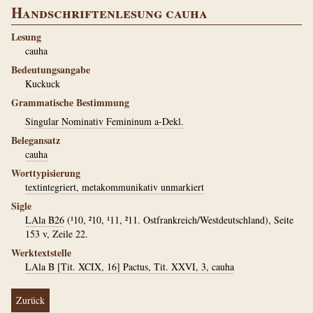
Handschriftenlesung cauha
Lesung
cauha
Bedeutungsangabe
Kuckuck
Grammatische Bestimmung
Singular Nominativ Femininum a-Dekl.
Belegansatz
cauha
Worttypisierung
textintegriert, metakommunikativ unmarkiert
Sigle
LAla B26
(¹10, ²10, ¹11, ²11. Ostfrankreich/Westdeutschland), Seite
153 v, Zeile 22.
Werktextstelle
LAla B [Tit. XCIX, 16] Pactus, Tit. XXVI, 3, cauha
Zurück