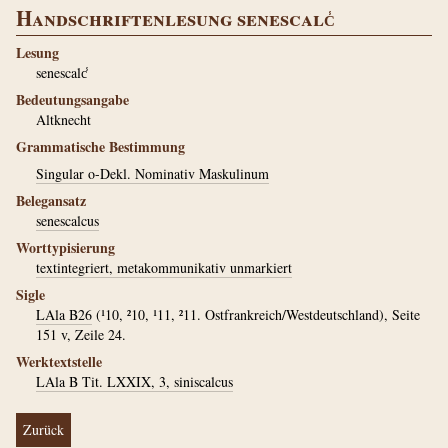
Handschriftenlesung senescalc̾
Lesung
senescalc̾
Bedeutungsangabe
Altknecht
Grammatische Bestimmung
Singular o-Dekl. Nominativ Maskulinum
Belegansatz
senescalcus
Worttypisierung
textintegriert, metakommunikativ unmarkiert
Sigle
LAla B26
(¹10, ²10, ¹11, ²11. Ostfrankreich/Westdeutschland), Seite
151 v, Zeile 24.
Werktextstelle
LAla B Tit. LXXIX, 3, siniscalcus
Zurück