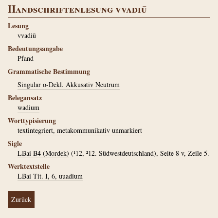
Handschriftenlesung vvadiū
Lesung
vvadiū
Bedeutungsangabe
Pfand
Grammatische Bestimmung
Singular o-Dekl. Akkusativ Neutrum
Belegansatz
wadium
Worttypisierung
textintegriert, metakommunikativ unmarkiert
Sigle
LBai B4 (Mordek)
(¹12, ²12. Südwestdeutschland), Seite 8 v, Zeile 5.
Werktextstelle
LBai Tit. I, 6, uuadium
Zurück