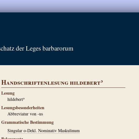
schatz der Leges barbarorum
Handschriftenlesung hildebertʾ
Lesung
hildebertʾ
Lesungsbesonderheiten
Abbreviatur von -us
Grammatische Bestimmung
Singular o-Dekl. Nominativ Maskulinum
Belegansatz