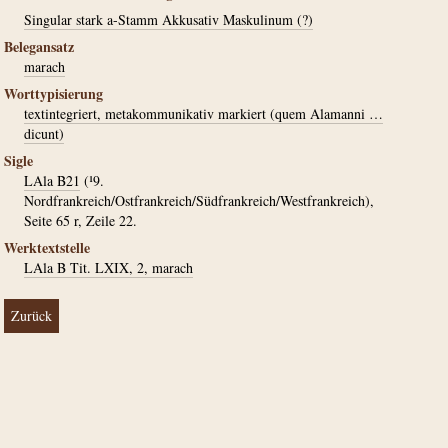
Singular stark a-Stamm Akkusativ Maskulinum (?)
Belegansatz
marach
Worttypisierung
textintegriert, metakommunikativ markiert (quem Alamanni …
dicunt)
Sigle
LAla B21
(¹9.
Nordfrankreich/Ostfrankreich/Südfrankreich/Westfrankreich),
Seite 65 r, Zeile 22.
Werktextstelle
LAla B Tit. LXIX, 2, marach
Zurück