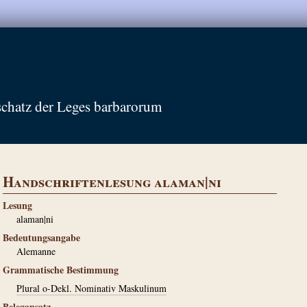
schatz der Leges barbarorum
Handschriftenlesung alaman|ni
Lesung
alaman|ni
Bedeutungsangabe
Alemanne
Grammatische Bestimmung
Plural o-Dekl. Nominativ Maskulinum
Belegansatz