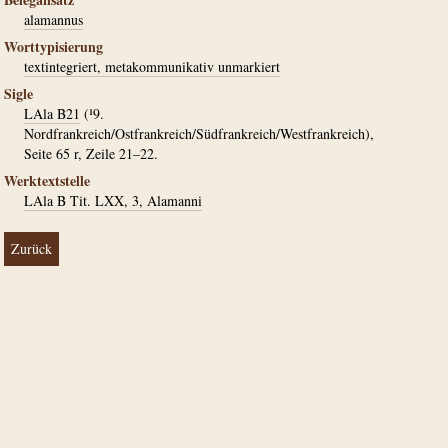
alamannus
Worttypisierung
textintegriert, metakommunikativ unmarkiert
Sigle
LAla B21
(¹9.
Nordfrankreich/Ostfrankreich/Südfrankreich/Westfrankreich),
Seite 65 r, Zeile 21–22.
Werktextstelle
LAla B Tit. LXX, 3, Alamanni
Zurück