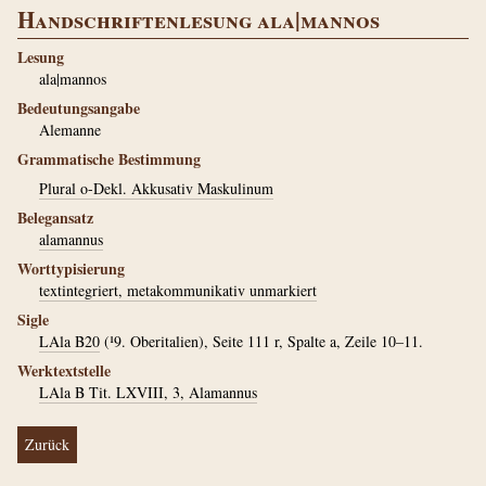
Handschriftenlesung ala|mannos
Lesung
ala|mannos
Bedeutungsangabe
Alemanne
Grammatische Bestimmung
Plural o-Dekl. Akkusativ Maskulinum
Belegansatz
alamannus
Worttypisierung
textintegriert, metakommunikativ unmarkiert
Sigle
LAla B20
(¹9. Oberitalien), Seite 111 r, Spalte a, Zeile 10–11.
Werktextstelle
LAla B Tit. LXVIII, 3, Alamannus
Zurück