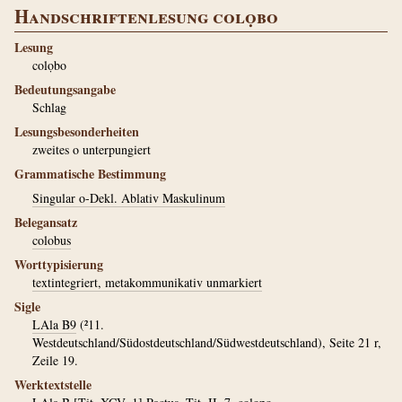
Handschriftenlesung colọbo
Lesung
colọbo
Bedeutungsangabe
Schlag
Lesungsbesonderheiten
zweites o unterpungiert
Grammatische Bestimmung
Singular o-Dekl. Ablativ Maskulinum
Belegansatz
colobus
Worttypisierung
textintegriert, metakommunikativ unmarkiert
Sigle
LAla B9
(²11.
Westdeutschland/Südostdeutschland/Südwestdeutschland), Seite 21 r,
Zeile 19.
Werktextstelle