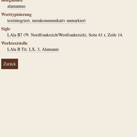
alamannus
Worttypisierung
textintegriert, metakommunikativ unmarkiert
Sigle
LAla B7
(²9. Nordfrankreich/Westfrankreich), Seite 61 r, Zeile 14.
Werktextstelle
LAla B Tit. LX, 3, Alamanni
Zurück