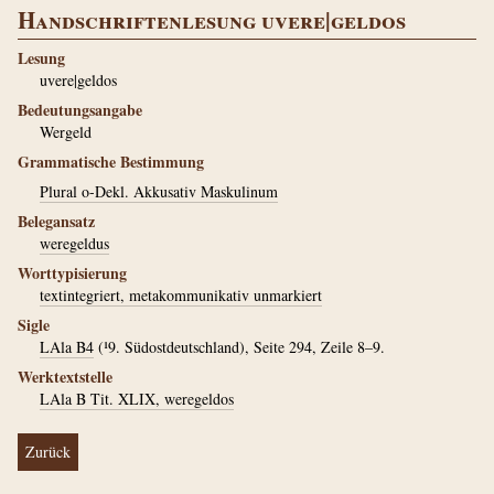
Handschriftenlesung uvere|geldos
Lesung
uvere|geldos
Bedeutungsangabe
Wergeld
Grammatische Bestimmung
Plural o-Dekl. Akkusativ Maskulinum
Belegansatz
weregeldus
Worttypisierung
textintegriert, metakommunikativ unmarkiert
Sigle
LAla B4
(¹9. Südostdeutschland), Seite 294, Zeile 8–9.
Werktextstelle
LAla B Tit. XLIX, weregeldos
Zurück