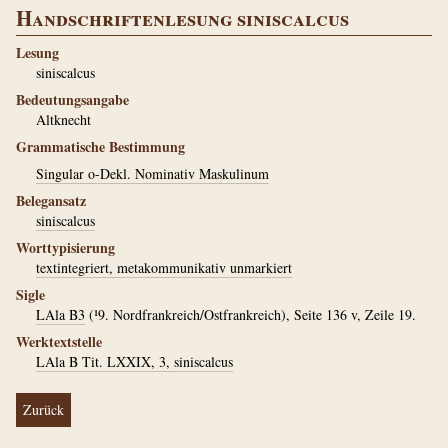
Handschriftenlesung siniscalcus
Lesung
siniscalcus
Bedeutungsangabe
Altknecht
Grammatische Bestimmung
Singular o-Dekl. Nominativ Maskulinum
Belegansatz
siniscalcus
Worttypisierung
textintegriert, metakommunikativ unmarkiert
Sigle
LAla B3
(¹9. Nordfrankreich/Ostfrankreich), Seite 136 v, Zeile 19.
Werktextstelle
LAla B Tit. LXXIX, 3, siniscalcus
Zurück