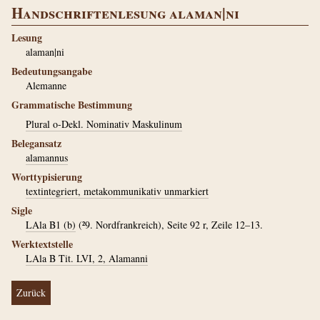
Handschriftenlesung alaman|ni
Lesung
alaman|ni
Bedeutungsangabe
Alemanne
Grammatische Bestimmung
Plural o-Dekl. Nominativ Maskulinum
Belegansatz
alamannus
Worttypisierung
textintegriert, metakommunikativ unmarkiert
Sigle
LAla B1 (b)
(²9. Nordfrankreich), Seite 92 r, Zeile 12–13.
Werktextstelle
LAla B Tit. LVI, 2, Alamanni
Zurück