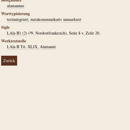
alamannus
Worttypisierung
textintegriert, metakommunikativ unmarkiert
Sigle
LAla B1 (2)
(²9. Nordostfrankreich), Seite 8 v, Zeile 20.
Werktextstelle
LAla B Tit. XLIX, Alamanni
Zurück