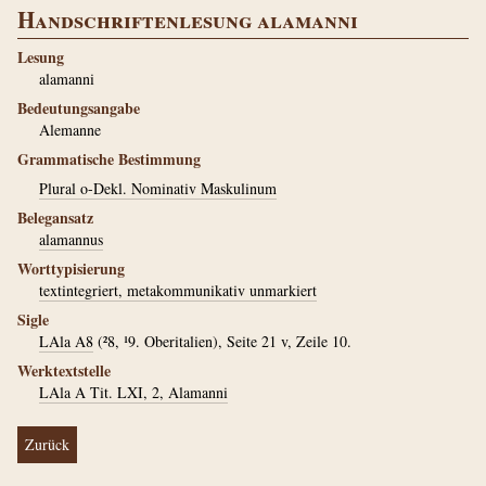
Handschriftenlesung alamanni
Lesung
alamanni
Bedeutungsangabe
Alemanne
Grammatische Bestimmung
Plural o-Dekl. Nominativ Maskulinum
Belegansatz
alamannus
Worttypisierung
textintegriert, metakommunikativ unmarkiert
Sigle
LAla A8
(²8, ¹9. Oberitalien), Seite 21 v, Zeile 10.
Werktextstelle
LAla A Tit. LXI, 2, Alamanni
Zurück