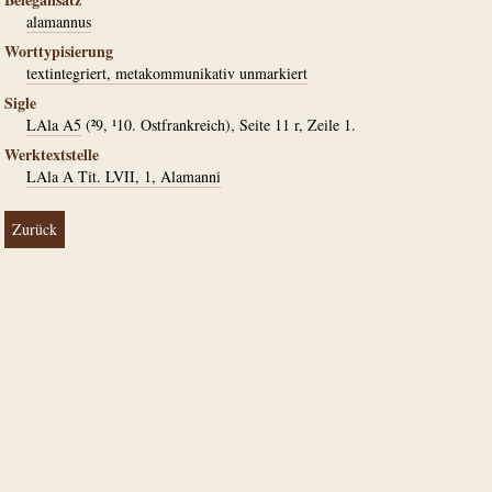
alamannus
Worttypisierung
textintegriert, metakommunikativ unmarkiert
Sigle
LAla A5
(²9, ¹10. Ostfrankreich), Seite 11 r, Zeile 1.
Werktextstelle
LAla A Tit. LVII, 1, Alamanni
Zurück