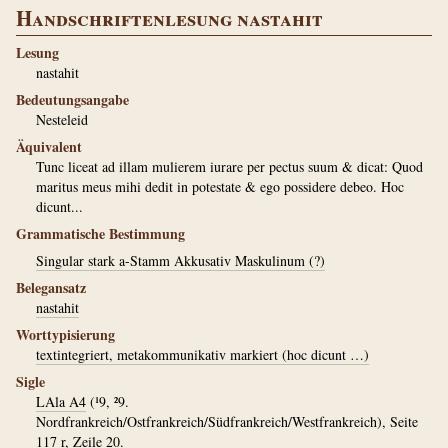
Handschriftenlesung nastahit
Lesung
nastahit
Bedeutungsangabe
Nesteleid
Äquivalent
Tunc liceat ad illam mulierem iurare per pectus suum & dicat: Quod
maritus meus mihi dedit in potestate & ego possidere debeo. Hoc
dicunt...
Grammatische Bestimmung
Singular stark a-Stamm Akkusativ Maskulinum (?)
Belegansatz
nastahit
Worttypisierung
textintegriert, metakommunikativ markiert (hoc dicunt …)
Sigle
LAla A4
(¹9, ²9.
Nordfrankreich/Ostfrankreich/Südfrankreich/Westfrankreich), Seite
117 r, Zeile 20.