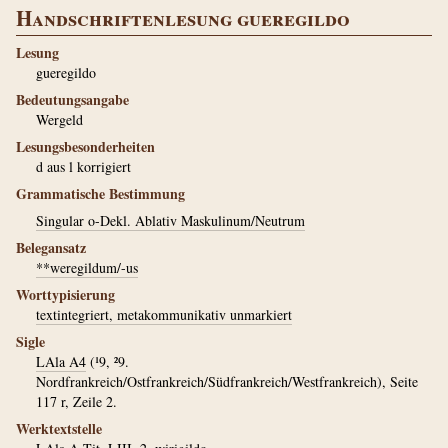
Handschriftenlesung gueregildo
Lesung
gueregildo
Bedeutungsangabe
Wergeld
Lesungsbesonderheiten
d aus l korrigiert
Grammatische Bestimmung
Singular o-Dekl. Ablativ Maskulinum/Neutrum
Belegansatz
**weregildum/-us
Worttypisierung
textintegriert, metakommunikativ unmarkiert
Sigle
LAla A4
(¹9, ²9.
Nordfrankreich/Ostfrankreich/Südfrankreich/Westfrankreich), Seite
117 r, Zeile 2.
Werktextstelle