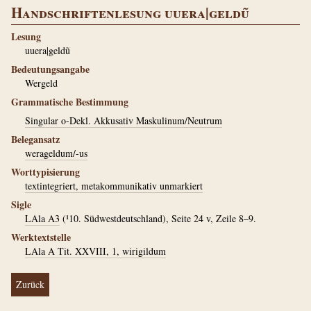
Handschriftenlesung uuera|geldũ
Lesung
uuera|geldũ
Bedeutungsangabe
Wergeld
Grammatische Bestimmung
Singular o-Dekl. Akkusativ Maskulinum/Neutrum
Belegansatz
werageldum/-us
Worttypisierung
textintegriert, metakommunikativ unmarkiert
Sigle
LAla A3
(¹10. Südwestdeutschland), Seite 24 v, Zeile 8–9.
Werktextstelle
LAla A Tit. XXVIII, 1, wirigildum
Zurück