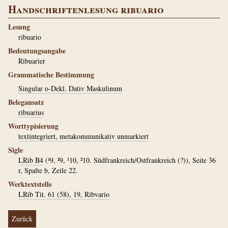
Handschriftenlesung ribuario
Lesung
ribuario
Bedeutungsangabe
Ribuarier
Grammatische Bestimmung
Singular o-Dekl. Dativ Maskulinum
Belegansatz
ribuarius
Worttypisierung
textintegriert, metakommunikativ unmarkiert
Sigle
LRib B4
(¹9, ²9, ¹10, ²10. Südfrankreich/Ostfrankreich (?)), Seite 36
r, Spalte b, Zeile 22.
Werktextstelle
LRib Tit. 61 (58), 19, Ribvario
Zurück