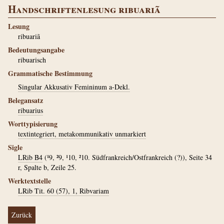
Handschriftenlesung ribuariã
Lesung
ribuariã
Bedeutungsangabe
ribuarisch
Grammatische Bestimmung
Singular Akkusativ Femininum a-Dekl.
Belegansatz
ribuarius
Worttypisierung
textintegriert, metakommunikativ unmarkiert
Sigle
LRib B4
(¹9, ²9, ¹10, ²10. Südfrankreich/Ostfrankreich (?)), Seite 34
r, Spalte b, Zeile 25.
Werktextstelle
LRib Tit. 60 (57), 1, Ribvariam
Zurück