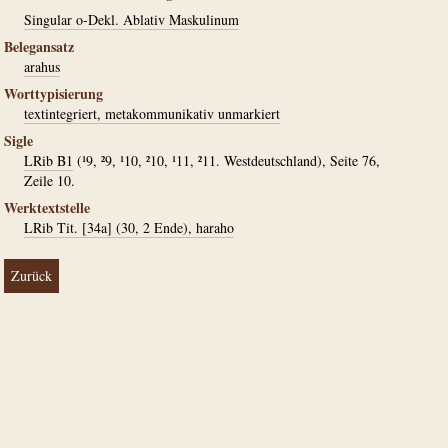
Singular o-Dekl. Ablativ Maskulinum
Belegansatz
arahus
Worttypisierung
textintegriert, metakommunikativ unmarkiert
Sigle
LRib B1
(¹9, ²9, ¹10, ²10, ¹11, ²11. Westdeutschland), Seite 76,
Zeile 10.
Werktextstelle
LRib Tit. [34a] (30, 2 Ende), haraho
Zurück