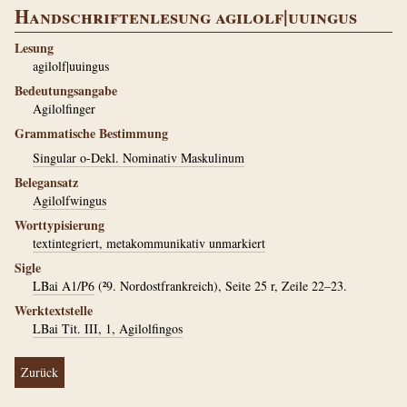
Handschriftenlesung agilolf|uuingus
Lesung
agilolf|uuingus
Bedeutungsangabe
Agilolfinger
Grammatische Bestimmung
Singular o-Dekl. Nominativ Maskulinum
Belegansatz
Agilolfwingus
Worttypisierung
textintegriert, metakommunikativ unmarkiert
Sigle
LBai A1/P6
(²9. Nordostfrankreich), Seite 25 r, Zeile 22–23.
Werktextstelle
LBai Tit. III, 1, Agilolfingos
Zurück