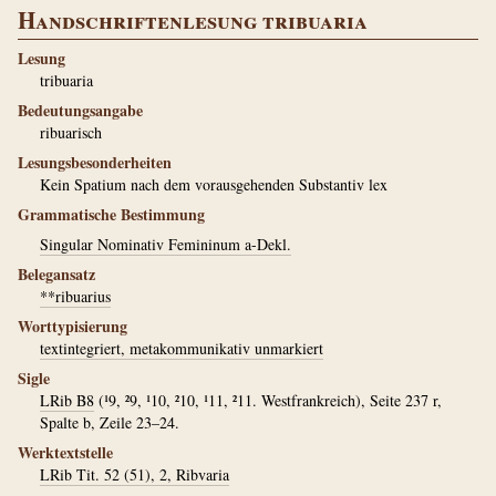
Handschriftenlesung tribuaria
Lesung
tribuaria
Bedeutungsangabe
ribuarisch
Lesungsbesonderheiten
Kein Spatium nach dem vorausgehenden Substantiv lex
Grammatische Bestimmung
Singular Nominativ Femininum a-Dekl.
Belegansatz
**ribuarius
Worttypisierung
textintegriert, metakommunikativ unmarkiert
Sigle
LRib B8
(¹9, ²9, ¹10, ²10, ¹11, ²11. Westfrankreich), Seite 237 r,
Spalte b, Zeile 23–24.
Werktextstelle
LRib Tit. 52 (51), 2, Ribvaria