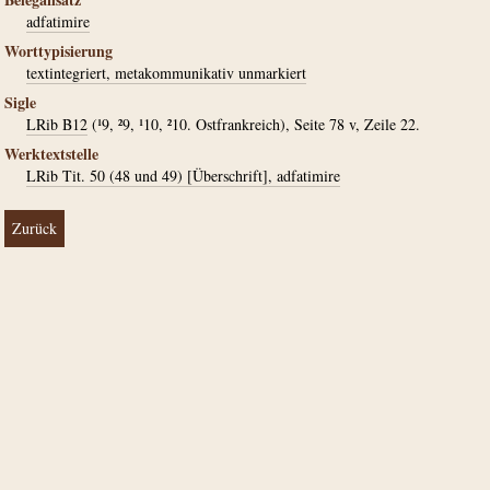
adfatimire
Worttypisierung
textintegriert, metakommunikativ unmarkiert
Sigle
LRib B12
(¹9, ²9, ¹10, ²10. Ostfrankreich), Seite 78 v, Zeile 22.
Werktextstelle
LRib Tit. 50 (48 und 49) [Überschrift], adfatimire
Zurück