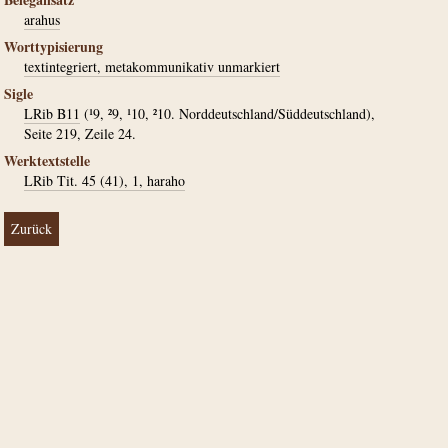
arahus
Worttypisierung
textintegriert, metakommunikativ unmarkiert
Sigle
LRib B11
(¹9, ²9, ¹10, ²10. Norddeutschland/Süddeutschland),
Seite 219, Zeile 24.
Werktextstelle
LRib Tit. 45 (41), 1, haraho
Zurück