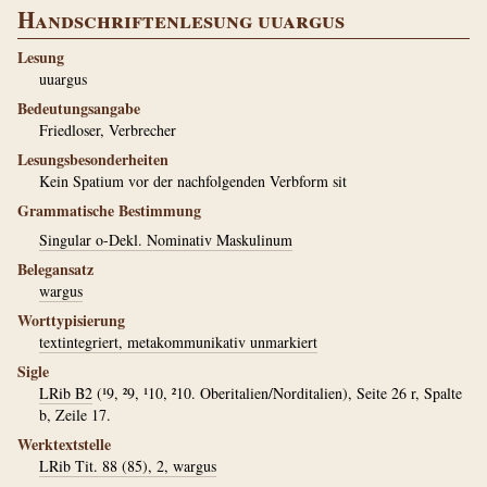
Handschriftenlesung uuargus
Lesung
uuargus
Bedeutungsangabe
Friedloser, Verbrecher
Lesungsbesonderheiten
Kein Spatium vor der nachfolgenden Verbform sit
Grammatische Bestimmung
Singular o-Dekl. Nominativ Maskulinum
Belegansatz
wargus
Worttypisierung
textintegriert, metakommunikativ unmarkiert
Sigle
LRib B2
(¹9, ²9, ¹10, ²10. Oberitalien/Norditalien), Seite 26 r, Spalte
b, Zeile 17.
Werktextstelle
LRib Tit. 88 (85), 2, wargus