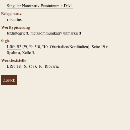
Singular Nominativ Femininum a-Dekl.
Belegansatz
ribuarius
Worttypisierung
textintegriert, metakommunikativ unmarkiert
Sigle
LRib B2
(¹9, ²9, ¹10, ²10. Oberitalien/Norditalien), Seite 19 r,
Spalte a, Zeile 3.
Werktextstelle
LRib Tit. 61 (58), 16, Ribvaria
Zurück