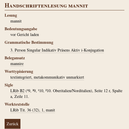
Handschriftenlesung mannit
Lesung
mannit
Bedeutungsangabe
vor Gericht laden
Grammatische Bestimmung
3. Person Singular Indikativ Präsens Aktiv i-Konjugation
Belegansatz
mannire
Worttypisierung
textintegriert, metakommunikativ unmarkiert
Sigle
LRib B2
(¹9, ²9, ¹10, ²10. Oberitalien/Norditalien), Seite 12 r, Spalte
a, Zeile 11.
Werktextstelle
LRib Tit. 36 (32), 1, manit
Zurück