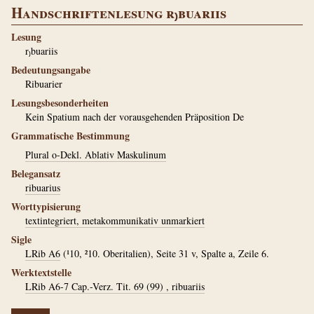
Handschriftenlesung r₎buariis
Lesung
r₎buariis
Bedeutungsangabe
Ribuarier
Lesungsbesonderheiten
Kein Spatium nach der vorausgehenden Präposition De
Grammatische Bestimmung
Plural o-Dekl. Ablativ Maskulinum
Belegansatz
ribuarius
Worttypisierung
textintegriert, metakommunikativ unmarkiert
Sigle
LRib A6
(¹10, ²10. Oberitalien), Seite 31 v, Spalte a, Zeile 6.
Werktextstelle
LRib A6-7 Cap.-Verz. Tit. 69 (99) , ribuariis