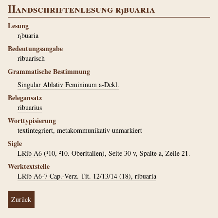
Handschriftenlesung r₎buaria
Lesung
r₎buaria
Bedeutungsangabe
ribuarisch
Grammatische Bestimmung
Singular Ablativ Femininum a-Dekl.
Belegansatz
ribuarius
Worttypisierung
textintegriert, metakommunikativ unmarkiert
Sigle
LRib A6
(¹10, ²10. Oberitalien), Seite 30 v, Spalte a, Zeile 21.
Werktextstelle
LRib A6-7 Cap.-Verz. Tit. 12/13/14 (18), ribuaria
Zurück