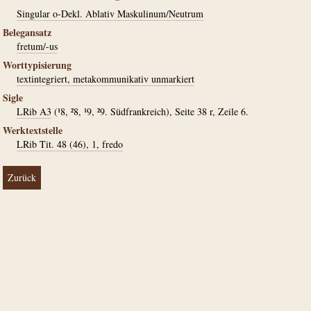
Singular o-Dekl. Ablativ Maskulinum/Neutrum
Belegansatz
fretum/-us
Worttypisierung
textintegriert, metakommunikativ unmarkiert
Sigle
LRib A3
(¹8, ²8, ¹9, ²9. Südfrankreich), Seite 38 r, Zeile 6.
Werktextstelle
LRib Tit. 48 (46), 1, fredo
Zurück