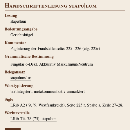
Handschriftenlesung stapu|lum
Lesung
stapu|lum
Bedeutungsangabe
Gerichtshügel
Kommentar
Paginierung der Fundstellenseite: 225--226 (eig. 225r)
Grammatische Bestimmung
Singular o-Dekl. Akkusativ Maskulinum/Neutrum
Belegansatz
stapulum/-us
Worttypisierung
textintegriert, metakommunikativ unmarkiert
Sigle
LRib A2
(¹9, ²9. Westfrankreich), Seite 225 r, Spalte a, Zeile 27–28.
Werktextstelle
LRib Tit. 78 (75), stapulum