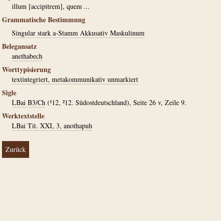
illum [accipitrem], quem ...
Grammatische Bestimmung
Singular stark a-Stamm Akkusativ Maskulinum
Belegansatz
anethabech
Worttypisierung
textintegriert, metakommunikativ unmarkiert
Sigle
LBai B3/Ch
(¹12, ²12. Südostdeutschland), Seite 26 v, Zeile 9.
Werktextstelle
LBai Tit. XXI, 3, anothapuh
Zurück