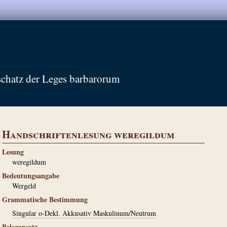
schatz der Leges barbarorum
Handschriftenlesung weregildum
Lesung
weregildum
Bedeutungsangabe
Wergeld
Grammatische Bestimmung
Singular o-Dekl. Akkusativ Maskulinum/Neutrum
Belegansatz