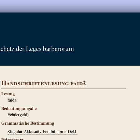
schatz der Leges barbarorum
Handschriftenlesung faidã
Lesung
faidã
Bedeutungsangabe
Fehde(geld)
Grammatische Bestimmung
Singular Akkusativ Femininum a-Dekl.
Belegansatz