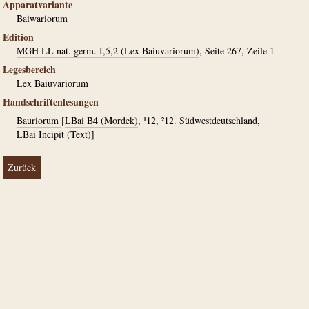
Apparatvariante
Baiwariorum
Edition
MGH LL nat. germ. I,5,2 (Lex Baiuvariorum)
, Seite 267, Zeile 1
Legesbereich
Lex Baiuvariorum
Handschriftenlesungen
Bauriorum
[
LBai B4 (Mordek)
, ¹12, ²12. Südwestdeutschland,
LBai Incipit (Text)]
Zurück