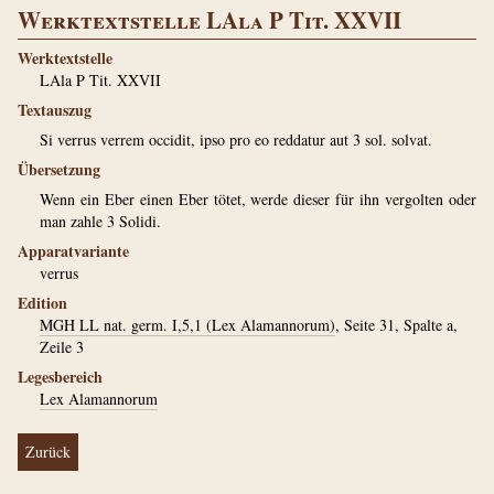
Werktextstelle LAla P Tit. XXVII
Werktextstelle
LAla P Tit. XXVII
Textauszug
Si verrus verrem occidit, ipso pro eo reddatur aut 3 sol. solvat.
Übersetzung
Wenn ein Eber einen Eber tötet, werde dieser für ihn vergolten oder
man zahle 3 Solidi.
Apparatvariante
verrus
Edition
MGH LL nat. germ. I,5,1 (Lex Alamannorum)
, Seite 31, Spalte a,
Zeile 3
Legesbereich
Lex Alamannorum
Zurück