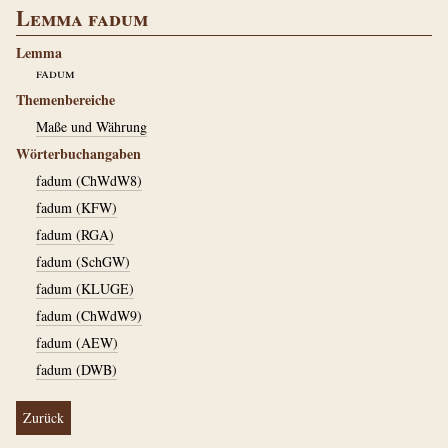
Lemma fadum
Lemma
fadum
Themenbereiche
Maße und Währung
Wörterbuchangaben
fadum (ChWdW8)
fadum (KFW)
fadum (RGA)
fadum (SchGW)
fadum (KLUGE)
fadum (ChWdW9)
fadum (AEW)
fadum (DWB)
Zurück