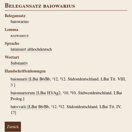
Belegansatz baiowarius
Belegansatz
baiowarius
Lemma
baiwarius
Sprache
latinisiert althochdeutsch
Wortart
Substantiv
Handschriftenlesungen
baiouuarii
[
LBai B6/Bb
, ¹12, ²12. Südostdeutschland, LBai Tit. VIII,
3 ]
baiouuariorum
[
LBai H3/Ag2
, ¹10, ²10. Südwestdeutschland, LBai
Prolog.]
baͥovvarii
[
LBai B6/Bb
, ¹12, ²12. Südostdeutschland, LBai Tit. IV,
17]
Zurück