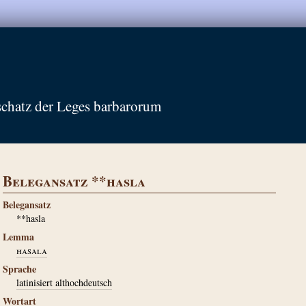
schatz der Leges barbarorum
Belegansatz **hasla
Belegansatz
**hasla
Lemma
hasala
Sprache
latinisiert althochdeutsch
Wortart