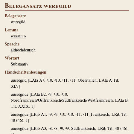
Belegansatz weregild
Belegansatz
weregild
Lemma
wergild
Sprache
althochdeutsch
Wortart
Substantiv
Handschriftenlesungen
uueregild
[
LAla A7
, ¹10, ²10, ¹11, ²11. Oberitalien, LAla A Tit.
XLV]
uueregilde
[
LAla B2
, ²9, ¹10, ²10.
Nordfrankreich/Ostfrankreich/Südfrankreich/Westfrankreich, LAla B
Tit. XXIX, 1]
uueregilde
[
LRib A1
, ¹9, ²9, ¹10, ²10, ¹11, ²11. Frankreich, LRib Tit.
48 (46), 1]
uueregilde
[
LRib A3
, ¹8, ²8, ¹9, ²9. Südfrankreich, LRib Tit. 48 (46),